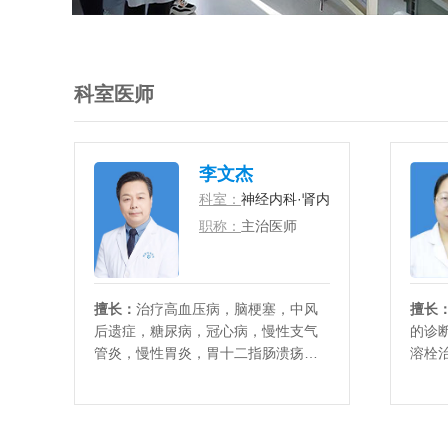
科室医师
李文杰
科室：
神经内科·肾内科
职称：
主治医师
擅长：
治疗高血压病，脑梗塞，中风
擅长
后遗症，糖尿病，冠心病，慢性支气
的诊
管炎，慢性胃炎，胃十二指肠溃疡等
溶栓
疾病的诊断和治疗。
精准