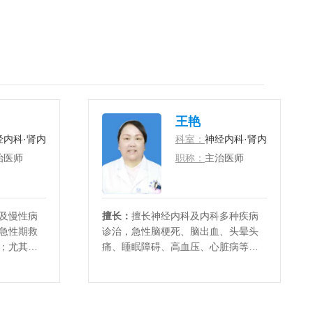
王艳
经内科·肾内科
科室：
神经内科·肾内科
治医师
职称：
主治医师
及慢性病
擅长：
擅长神经内科及内科多种疾病
急性期救
诊治，急性脑梗死、脑出血、头晕头
；尤其擅
痛、睡眠障碍、高血压、心脏病等病
、帕金森
症；尤其擅长急性脑梗死溶栓治疗、
缺血性脑卒中的规范化诊疗、头晕头
痛的诊断、治疗。