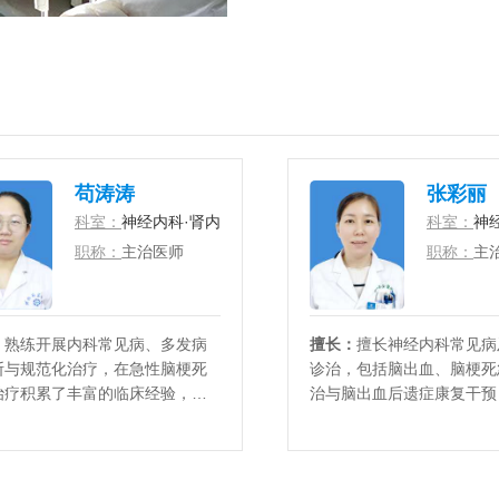
苟涛涛
张彩丽
科室：
神经内科·肾内科
科室：
神
职称：
主治医师
职称：
主
：
熟练开展内科常见病、多发病
擅长：
擅长神经内科常见病
断与规范化治疗，在急性脑梗死
诊治，包括脑出血、脑梗死
治疗积累了丰富的临床经验，可
治与脑出血后遗症康复干预
把握溶栓时机、制定救治方案
长头昏、眩晕、头痛、癫痫
等疾病的诊治