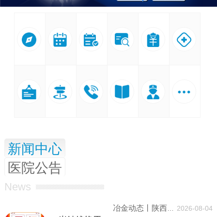
就医
出诊
预约
验单
自助
医保
指南
排班
挂号
查询
缴费
服务
医院
交通
咨询
科室
医生
查看
新闻中心
公告
路线
热线
介绍
查询
更多
医院公告
News
冶金动态丨陕西冶金医院启动2026年无偿献血活动
2026-08-04