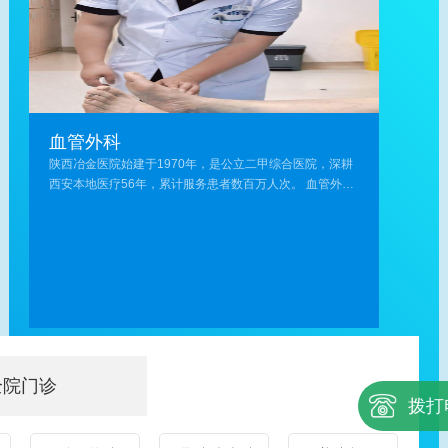
西
瘤
下
微
省
的
肢
创
外
手
静
治
科
术
脉
疗
学
治
血
(息
会
疗、
栓、
肉
血
微
血管外科
血
切
管
创
管
除/
陕西冶金医院始建于1970年，是公立二甲综合医院，深耕
外
手
畸
异
西安本地医疗56年，累计服务患者数百万人次。 血管外科
科
术
形、
物
是医院重点核心特色专科，为陕西省医学会外科分会血管
学
治
血
取
外科学组临床基地、陕西省肺栓塞及静脉血栓防治专科联
组，
疗
管
出
盟成员单位，联动西安交通大学第一附属医院、空军军医
率
及
瘤、
等)，
大学唐都医院、陕西省肿瘤医院等多家三甲医院共建医联
先
综
急
消
体，开通分级诊疗、双向转诊、专家会诊绿色通道，依托
于
合
性
化
院内多学科协作、急救体系与先进设备，为各类血管疾病
省
治
动
道
诊疗筑牢安全后盾。 科室专注周围血管疾病规范化、精准
内
疗;
脉
静
化诊疗，诊疗范围全面覆盖下肢静脉曲张、老烂腿、下肢
开
乳
栓
脉
动脉硬化闭塞症、血管狭窄/闭塞、肌间静脉血栓、深静脉
展
腺
塞、
曲
全院门诊
血栓、肺栓塞等常见及疑难病症，构建筛查-诊断-治疗-康
静
炎、
动
张
拨打
复全周期闭环诊疗体系。 科室汇聚业内权威专家，组建专
脉
乳
脉
精
业诊疗团队，核心专家阵容： - 祁光裕教授：西安交大一附
曲
腺
硬
准
院血管外科创始人，业内资深血管外科权威专家；- 王玉德