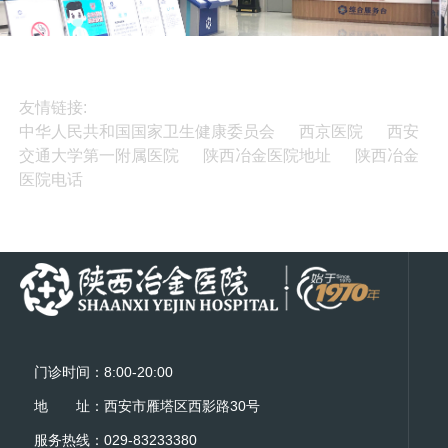
种
鉴
面
疗、
外
别
处
手
周
与
于
术
血
处
国
治
管
置
内
疗
损
，
友情链接:
领
和
伤
粘
中华人民共和国国家卫生健康委员会
西京医院
西安
先
综
的
膜
交通大学第一附属医院
陕西冶金医院地址
陕西冶金
地
合
诊
下
位。
辅
医院电话
断
剥
助
及
离
治
手
术，
疗
术
内
治
镜
疗
介
入
治
疗
等
门诊时间：8:00-20:00
前
沿
地 址：西安市雁塔区西影路30号
技
服务热线：029-83233380
术