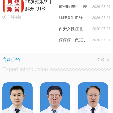
29岁姑娘终于
前列腺增生，差点把膀胱憋坏！63岁大爷微创术后畅快排尿！
2026-08-01
解开 “月经缩
水” 谜团！医
了解详情
腿肿查出血栓，一定要做造影吗？3个高频问题，血管外科医生一次说清！
2026-08-01
生提醒：月经
西安女性注意！2026免费两癌筛查速约丨附预约指南
2026-07-31
异常不是小事
停停停！做完手术换药，真的没必要次次折腾跑医院，术后换药在家就能做！
2026-07-31
专家介绍
更多
Expert introduction
谢闯洲
康俊
血管外科
首席专家
消化内科
主任医师
专长：
周
专长：
消
围
化
血
内