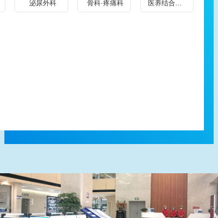
泌尿外科
骨科·疼痛科
医养结合养老院
张
增
化
治
主任：原北京301医院血管病专家，西北及全国血管外科领
微
生、
闭
疗，
域知名医师；- 谢闯洲：在西安交大一附院血管外科10余
创
乳
塞
消
年，深耕临床介入诊疗工作多年，临床经验深厚；- 党金鑫
治
腺
症、
化
副主任：2016年开始从事血管外科临床工作，擅长周围血
疗，
囊
脉
系
管疾病诊治，精通静脉曲张微创手术；- 苟宏伟主治医师：
在
肿、
管
统
血管外科慢病组负责人，擅长慢性溃疡、周围血管病微创
肢
乳
炎、
罕
诊疗。 陕西冶金医院血管外科秉持微创无痛、快速康复的
体
腺
动
见
服务理念，熟练开展静脉腔内微创治疗（射频、激光、微
静
良
脉
病
波）、DSA血管造影、血管支架植入、血栓清除术、球囊
脉
恶
瘤、
鉴
扩张术等前沿微创技术，相比传统手术，具有创伤小、痛
疾
性
动
别
苦轻、恢复快、高疗效的优势，能有效减轻患者病痛与经
病
肿
脉
与
济负担，尤其在老烂腿修复、血管狭窄闭塞治疗上效果突
及
瘤
夹
处
出。 陕西冶金医院血管外科依托公立二甲医院综合保障，
淋
的
层、
置，
科室提供术前专业评估、术中精准操作、术后专属康复指
巴
早
颈
消
导的一站式闭环服务，量身定制个性化诊疗方案；针对复
疾
期
动
化
杂基础病、血管急症，可快速联动多学科协作救治，全程
病
诊
脉
系
严控医疗质量与安全，全力守护患者健康。
的
断、
体
统
治
微
瘤，
疑
疗
创
以
难
研
手
及
杂
究
术
各
症
方
治