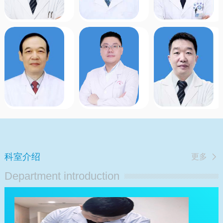
管
科
各
疑
种
难
祁光裕
钱冬伟
疾
病
病
症
血管外科
主任医师/教授
甲乳外科
主治医师
的
诊
专长：
擅
专长：
甲
开
疗，
长
亢、
放
食
血
甲
手
管/
管
减、
术
胃/
外
桥
及
肠/
科
本
介
肝
疾
甲
入
胆
病
状
手
胰
的
腺
术
疑
诊
炎、
的
难
科室介绍
更多
断
甲
治
疾
与
状
疗，
病
Department introduction
治
腺
如
诊
疗，
良
静
治，
创
恶
脉
内
建
性
曲
镜
陕
肿
张、
下